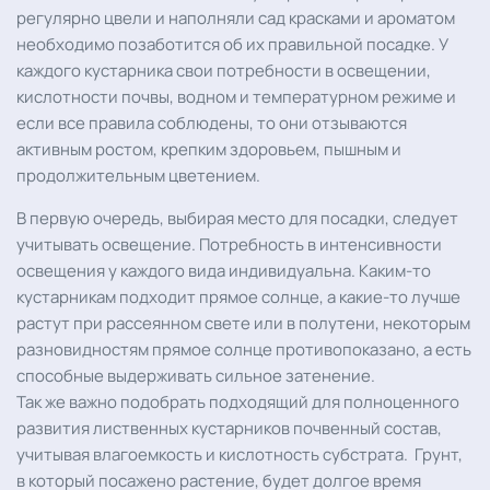
регулярно цвели и наполняли сад красками и ароматом
необходимо позаботится об их правильной посадке. У
каждого кустарника свои потребности в освещении,
кислотности почвы, водном и температурном режиме и
если все правила соблюдены, то они отзываются
активным ростом, крепким здоровьем, пышным и
продолжительным цветением.
В первую очередь, выбирая место для посадки, следует
учитывать освещение. Потребность в интенсивности
освещения у каждого вида индивидуальна. Каким-то
кустарникам подходит прямое солнце, а какие-то лучше
растут при рассеянном свете или в полутени, некоторым
разновидностям прямое солнце противопоказано, а есть
способные выдерживать сильное затенение.
Так же важно подобрать подходящий для полноценного
развития лиственных кустарников почвенный состав,
учитывая влагоемкость и кислотность субстрата. Грунт,
в который посажено растение, будет долгое время