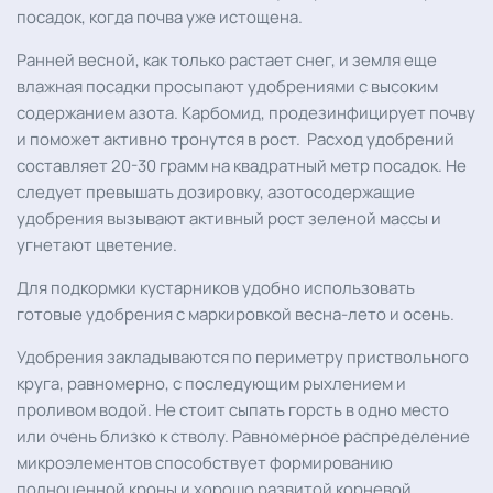
посадок, когда почва уже истощена.
Ранней весной, как только растает снег, и земля еще
влажная посадки просыпают удобрениями с высоким
содержанием азота. Карбомид, продезинфицирует почву
и поможет активно тронутся в рост. Расход удобрений
составляет 20-30 грамм на квадратный метр посадок. Не
следует превышать дозировку, азотосодержащие
удобрения вызывают активный рост зеленой массы и
угнетают цветение.
Для подкормки кустарников удобно использовать
готовые удобрения с маркировкой весна-лето и осень.
Удобрения закладываются по периметру приствольного
круга, равномерно, с последующим рыхлением и
проливом водой. Не стоит сыпать горсть в одно место
или очень близко к стволу. Равномерное распределение
микроэлементов способствует формированию
полноценной кроны и хорошо развитой корневой