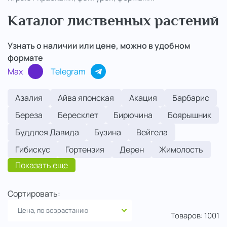
Каталог лиственных растений
..
Узнать о наличии или цене, можно в удобном
формате
Max
Telegram
Азалия
Айва японская
Акация
Барбарис
Береза
Бересклет
Бирючина
Боярышник
Буддлея Давида
Бузина
Вейгела
Гибискус
Гортензия
Дерен
Жимолость
Показать еще
Сортировать:
Товаров:
1001