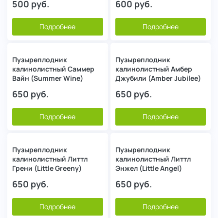
500
руб.
600
руб.
Подробнее
Подробнее
Пузыреплодник
Пузыреплодник
калинолистный Саммер
калинолистный Амбер
Вайн (Summer Wine)
Джубили (Amber Jubilee)
650
руб.
650
руб.
Подробнее
Подробнее
Пузыреплодник
Пузыреплодник
калинолистный Литтл
калинолистный Литтл
Грени (Little Greeny)
Энжел (Little Angel)
650
руб.
650
руб.
Подробнее
Подробнее