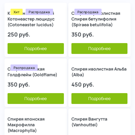
Хит
Распродажа
Распродажа
Кизильник блестящий
Спирея березолистная
Котонеастер люцидус
Спирея бетулифолия
(Cotoneaster lucidus)
(Spiraea betulifolia)
250
руб.
350
руб.
Подробнее
Подробнее
Распродажа
Спирея японская
Спирея иволистная Альба
Голдфлейм (Goldflame)
(Alba)
350
руб.
450
руб.
Подробнее
Подробнее
Спирея японская
Спирея Вангутта
Макрофилла
(Vanhouttei)
(Macrophylla)