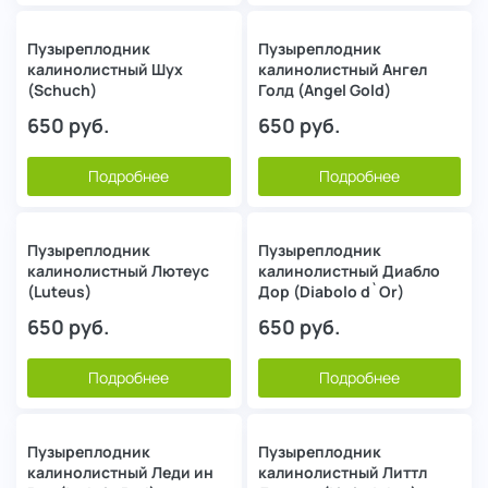
Пузыреплодник
Пузыреплодник
калинолистный Шух
калинолистный Ангел
(Schuch)
Голд (Angel Gold)
650
руб.
650
руб.
Подробнее
Подробнее
Пузыреплодник
Пузыреплодник
калинолистный Лютеус
калинолистный Диабло
(Luteus)
Дор (Diabolo d`Or)
650
руб.
650
руб.
Подробнее
Подробнее
Пузыреплодник
Пузыреплодник
калинолистный Леди ин
калинолистный Литтл