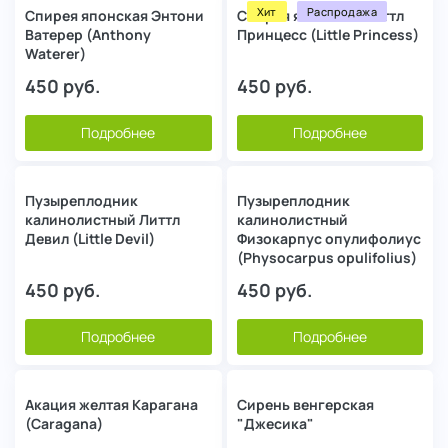
Хит
Распродажа
Спирея японская Энтони
Спирея японская Литтл
Ватерер (Anthony
Принцесс (Little Princess)
Waterer)
450
руб.
450
руб.
Подробнее
Подробнее
Пузыреплодник
Пузыреплодник
калинолистный Литтл
калинолистный
Девил (Little Devil)
Физокарпус опулифолиус
(Physocarpus opulifolius)
450
руб.
450
руб.
Подробнее
Подробнее
Акация желтая Карагана
Сирень венгерская
(Caragana)
"Джесика"