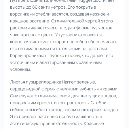
Пузыреплодник калинолистный Nugget достигает
высоты до 60 сантиметров. Его покрытые
ворсинками стебли весятся, создавая нежное и
изящное растение. Отличительной чертой этого
растения является его плоды в форме пузырьков
ярко-красного цвета. У кустарника развитая
корневая система, которая способна обеспечивать
его оптимальными питательными веществами.
Корни проникают глубоко в почву, что делает его
устойчивым и адаптированным к различным
условиям.
Листья пузыреплодника Наггет зеленые,
сердцевидной формы с нежными зубчатыми краями.
Они служат отличным фоном для цветущих плодов,
придавая им яркость и контрастность. Стебли
гибкие и выгибаются под весом своих ярких плодов.
Это придает растению особую изящность и
эстетическую привлекательность. Красивые