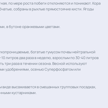
ая, по мере роста побеги отклоняются и поникают. Кора
бчатые, собраны в рыхлые прямостоячие кисти. Ягоды
ми, в бутоне оранжевыми цветами.
духопроницаемые, богатые гумусом почвы нейтральной
0 литров два раза в неделю, взрослым по 30-40 литров
ь три раза в течении сезона. Весной используют
ыми удобрениями, осенью Суперфосфатом или
м виде высаживается в смешанных групповых посадках,
енными кустарниками.