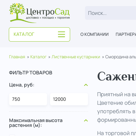
ЦентроСад
КАТАЛОГ
О КОМПАНИИ
ПАРТНЕР
Главная
Каталог
Лиственные кустарники
Смородина ал
ФИЛЬТР ТОВАРОВ
Сажен
Цена, руб:
Приятный на в
Цветение обил
употреблять в
формированных
Максимальная высота
растения (м):
На торговой п