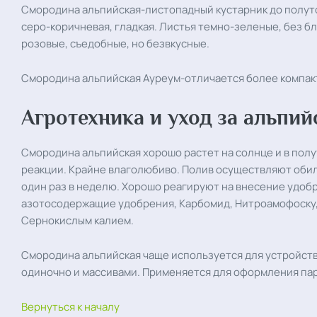
Смородина альпийская-листопадный кустарник до полутор
серо-коричневая, гладкая. Листья темно-зеленые, без б
розовые, съедобные, но безвкусные.
Смородина альпийская Ауреум-отличается более компак
Агротехника и уход за альпи
Смородина альпийская хорошо растет на солнце и в пол
реакции. Крайне влаголюбиво. Полив осуществляют обиль
один раз в неделю. Хорошо реагируют на внесение удоб
азотосодержащие удобрения, Карбомид, Нитроамофоску
Сернокислым калием.
Смородина альпийская чаще используется для устройств
одиночно и массивами. Применяется для оформления пар
Вернуться к началу