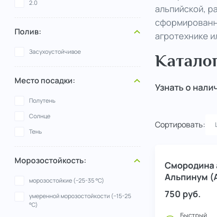
2.0
альпийской, р
сформированн
..
Полив:
агротехнике и
Засухоустойчивое
Катало
Место посадки:
Узнать о нали
Полутень
Солнце
Сортировать:
Тень
Морозостойкость:
Смородина 
Альпинум (
морозостойкие (−25-35 °С)
750
руб.
умеренной морозостойкости (−15-25
°С)
Быстрый