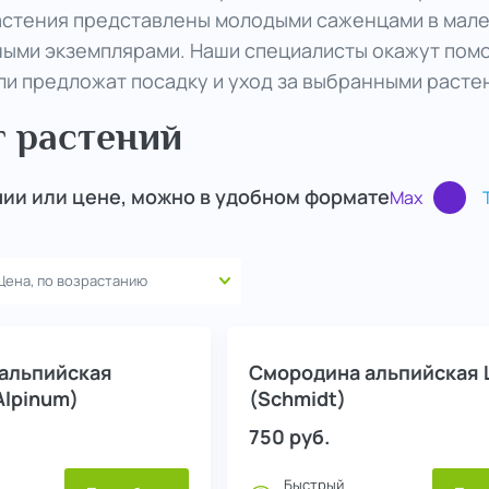
астения представлены молодыми саженцами в мале
ыми экземплярами. Наши специалисты окажут помо
ли предложат посадку и уход за выбранными расте
г растений
чии или цене, можно в удобном формате
Max
альпийская
Смородина альпийская
Alpinum)
(Schmidt)
750
руб.
Быстрый