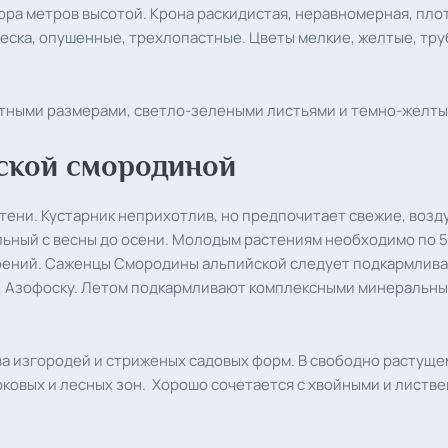
а метров высотой. Крона раскидистая, неравномерная, плотн
леска, опушенные, трехлопастные. Цветы мелкие, желтые, тру
тными размерами, светло-зелеными листьями и темно-желты
йской смородиной
утени. Кустарник неприхотлив, но предпочитает свежие, воз
ный с весны до осени. Молодым растениям необходимо по 5-1
рений. Саженцы Смородины альпийской следует подкармливат
, Азофоску. Летом подкармливают комплексными минеральн
а изгородей и стриженых садовых форм. В свободно растуще
ковых и лесных зон. Хорошо сочетается с хвойными и листв