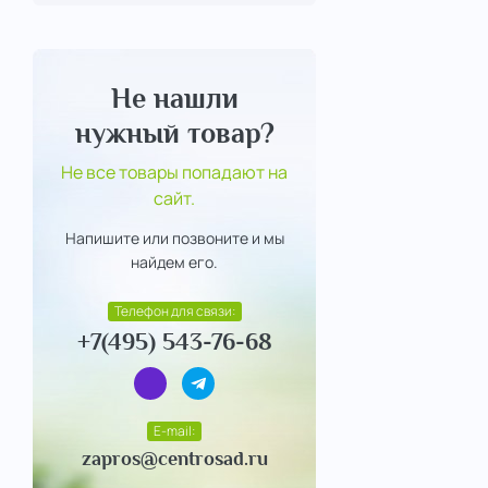
Не нашли
нужный товар?
Не все товары попадают на
сайт.
Напишите или позвоните и мы
найдем его.
Телефон для связи:
+7(495) 543-76-68
E-mail:
zapros@centrosad.ru