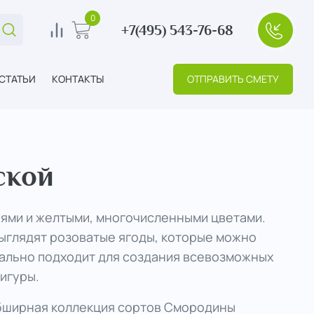
0
+7(495) 543-76-68
Поиск...
В сравнение
В корзину
+7(495
СТАТЬИ
КОНТАКТЫ
ОТПРАВИТЬ СМЕТУ
ской
ьями и желтыми, многочисленными цветами.
выглядят розоватые ягоды, которые можно
деально подходит для создания всевозможных
игуры.
обширная коллекция сортов Смородины