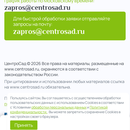
График работы по Московскому времени:
zapros@centrosad.ru
Для быстрой обработки заявки отправляйте
запросы на почту:
zapros@centrosad.ru
ЦентроСад © 2026 Все права на материалы, размещенные на
www.centrosad.ru, охраняются в соответствии с
законодательством России.
При цитировании и использовании любых материалов ссылка
на www.centrosad.ru обязательна.
Пользуясь сайтом, Вы соглашаетесь с осуществлением обработки
Продолжая посещение сайта , вы соглашаетесь на обработку
пользовательских данных с использованием Cookies в соответствии
персональных данных
с Условиями
обработки персональных данных
и
Политикой
конфиденциальности.
. Вы можете запретить сохранение Cookies в
настройках своего браузера.
0
Принять
Telegram
Смета
Меню
Корзина
Позвонить