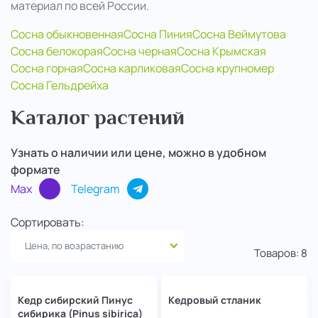
материал по всей России.
Сосна обыкновенная
Сосна Пиния
Сосна Веймутова
..
Сосна белокорая
Сосна черная
Сосна Крымская
Сосна горная
Сосна карликовая
Сосна крупномер
Сосна Гельдрейха
Каталог растений
Узнать о наличии или цене, можно в удобном
формате
Max
Telegram
Сортировать:
Товаров:
8
Кедр сибирский Пинус
Кедровый стланик
сибирика (Pinus sibirica)