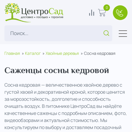
ЦентроСад
0
В сравнение
В корзину
+7(49
Поиск...
Главная
Каталог
Хвойные деревья
Сосна кедровая
Саженцы сосны кедровой
Сосна кедровая — величественное хвойное дерево с
густой хвоей и декоративной кроной, которое ценится
за морозостойкость, долголетие и способность
очищать воздух. В питомнике ЦентроСад вы найдёте
качественные саженцы с подробным описанием, фото,
видеообзорами и актуальной стоимостью. Мы
консультируем по выбору и доставляем посадочный