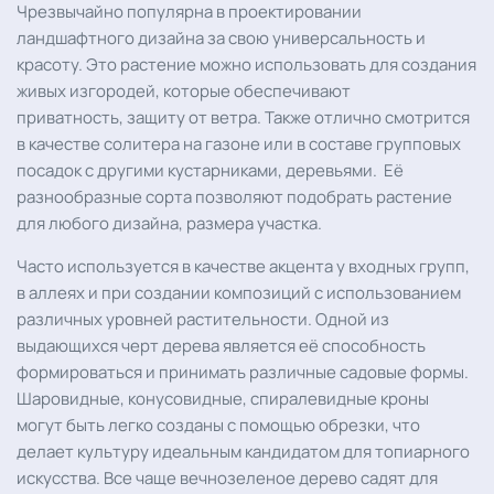
Чрезвычайно популярна в проектировании
ландшафтного дизайна за свою универсальность и
красоту. Это растение можно использовать для создания
живых изгородей, которые обеспечивают
приватность, защиту от ветра. Также отлично смотрится
в качестве солитера на газоне или в составе групповых
посадок с другими кустарниками, деревьями. Её
разнообразные сорта позволяют подобрать растение
для любого дизайна, размера участка.
Часто используется в качестве акцента у входных групп,
в аллеях и при создании композиций с использованием
различных уровней растительности. Одной из
выдающихся черт дерева является её способность
формироваться и принимать различные садовые формы.
Шаровидные, конусовидные, спиралевидные кроны
могут быть легко созданы с помощью обрезки, что
делает культуру идеальным кандидатом для топиарного
искусства. Все чаще вечнозеленое дерево садят для