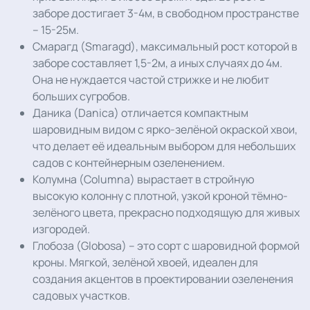
заборе достигает 3-4м, в свободном пространстве
– 15-25м.
Смарагд (Smaragd), максимальный рост которой в
заборе составляет 1,5-2м, а иных случаях до 4м.
Она не нуждается частой стрижке и не любит
больших сугробов.
Даника (Danica) отличается компактным
шаровидным видом с ярко-зелёной окраской хвои,
что делает её идеальным выбором для небольших
садов с контейнерным озеленением.
Колумна (Columna) вырастает в стройную
высокую колонну с плотной, узкой кроной тёмно-
зелёного цвета, прекрасно подходящую для живых
изгородей.
Глобоза (Globosa) – это сорт с шаровидной формой
кроны. Мягкой, зелёной хвоей, идеален для
создания акцентов в проектировании озеленения
садовых участков.