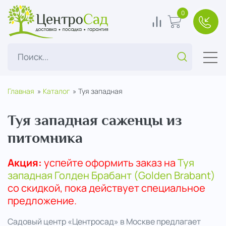
ЦентроСад
0
В сравнение
В корзину
+7(49
Поиск...
Главная
Каталог
Туя западная
Туя западная саженцы из
питомника
Акция
:
успейте оформить заказ на
Туя
западная Голден Брабант (Golden Brabant)
со скидкой, пока действует специальное
предложение.
Садовый центр «Центросад» в Москве предлагает