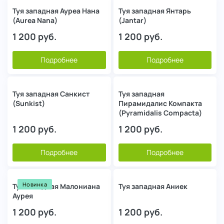
Туя западная Ауреа Нана
Туя западная Янтарь
(Aurea Nana)
(Jantar)
1 200
руб.
1 200
руб.
Подробнее
Подробнее
Туя западная Санкист
Туя западная
(Sunkist)
Пирамидалис Компакта
(Pyramidalis Compacta)
1 200
руб.
1 200
руб.
Подробнее
Подробнее
Новинка
Туя западная Малониана
Туя западная Аниек
Аурея
1 200
руб.
1 200
руб.