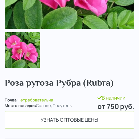
..
Роза ругоза Рубра (Rubra)
В наличии
Почва:
Нетребовательна
от 750
руб.
Место посадки:
Солнце, Полутень
УЗНАТЬ ОПТОВЫЕ ЦЕНЫ