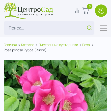
ЦентроСад
0
0
В корзину
+7(49
Поиск...
Главная
Каталог
Лиственные кустарники
Роза
Роза ругоза Рубра (Rubra)