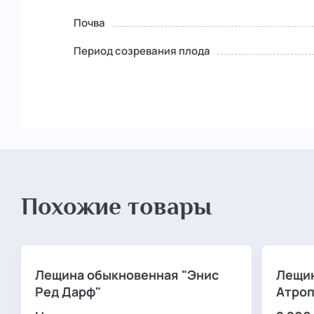
Почва
Период созревания плода
Похожие товары
Лещина обыкновенная "Энис
Лещин
Ред Дарф"
Атроп