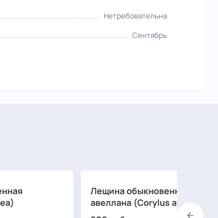
Нетребовательна
Сентябрь
енная
Лещина обыкновенная Кори
ea)
авеллана (Corylus avellana)