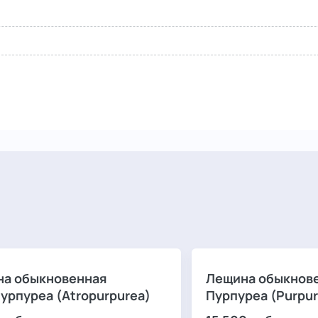
а обыкновенная
Лещина обыкнов
урпуреа (Atropurpurea)
Пурпуреа (Purpur