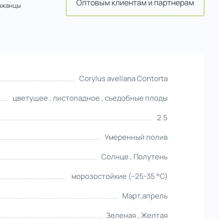
Оптовым клиентам и партнерам
ажанцы
Corylus avellana Contorta
цветущее , листопадное , съедобные плоды
2.5
Умеренный полив
Солнце , Полутень
морозостойкие (−25-35 °С)
Март,апрель
Зеленая , Желтая