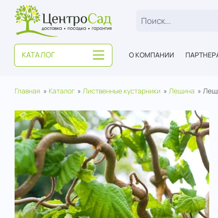
ЦентроСад
КАТАЛОГ
О КОМПАНИИ
ПАРТНЕР
Главная
Каталог
Лиственные кустарники
Лещина
Лещи