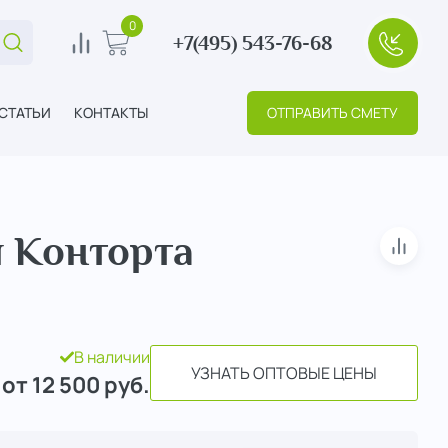
0
+7(495) 543-76-68
Поиск...
0
В корзину
+7(495
СТАТЬИ
КОНТАКТЫ
ОТПРАВИТЬ СМЕТУ
 Конторта
В сра
В наличии
УЗНАТЬ ОПТОВЫЕ ЦЕНЫ
от 12 500
руб.