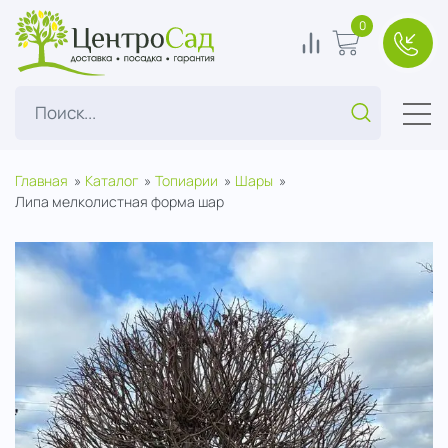
ЦентроСад
0
0
В корзину
+7(49
Поиск...
Главная
Каталог
Топиарии
Шары
Липа мелколистная форма шар