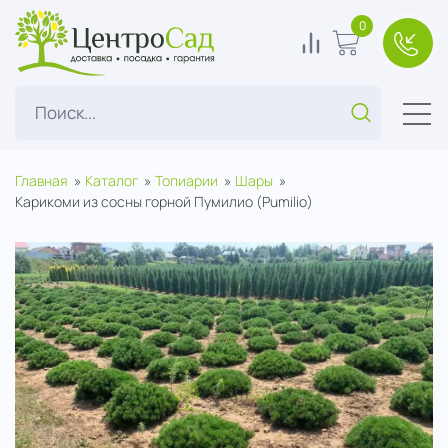
ЦентроСад
0
0
В корзину
+7(49
Поиск...
Главная
Каталог
Топиарии
Шары
Карикоми из сосны горной Пумилио (Pumilio)