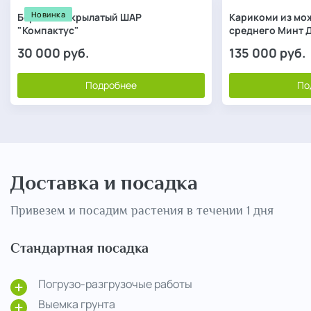
Новинка
Бересклет крылатый ШАР
Карикоми из мо
"Компактус"
среднего Минт Д
30 000
руб.
135 000
руб.
Подробнее
По
Доставка и посадка
Привезем и посадим растения в течении 1 дня
Стандартная посадка
Погрузо-разгрузочые работы
Выемка грунта