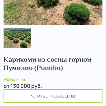
..
Карикоми из сосны горной
Пумилио (Pumilio)
В наличии
от 130 000
руб.
УЗНАТЬ ОПТОВЫЕ ЦЕНЫ