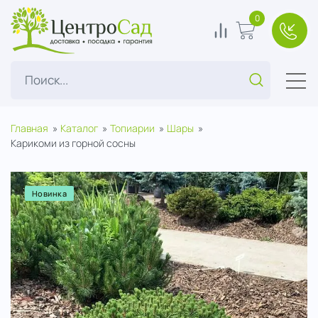
ЦентроСад
0
0
В корзину
+7(49
Поиск...
Главная
Каталог
Топиарии
Шары
Карикоми из горной сосны
Новинка