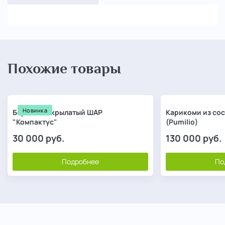
Похожие товары
Новинка
Бересклет крылатый ШАР
Карикоми из со
"Компактус"
(Pumilio)
30 000
руб.
130 000
руб.
Подробнее
По