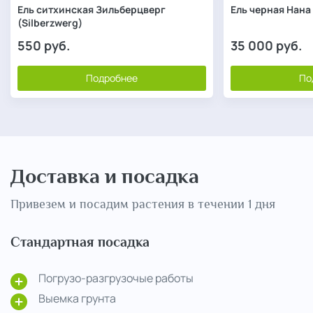
Ель ситхинская Зильберцверг
Ель черная Нана
(Silberzwerg)
550
руб.
35 000
руб.
Подробнее
По
Доставка и посадка
Привезем и посадим растения в течении 1 дня
Стандартная посадка
Погрузо-разгрузочые работы
Выемка грунта