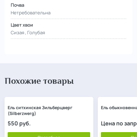
Почва
Нетребовательна
Цвет хвои
Сизая , Голубая
Похожие товары
Ель ситхинская Зильберцверг
Ель обыкновенна
(Silberzwerg)
550
руб.
Цена по зап