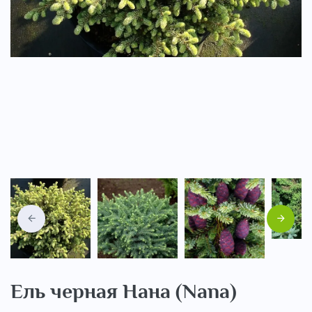
..
Назад
Вперед
Ель черная Нана (Nana)