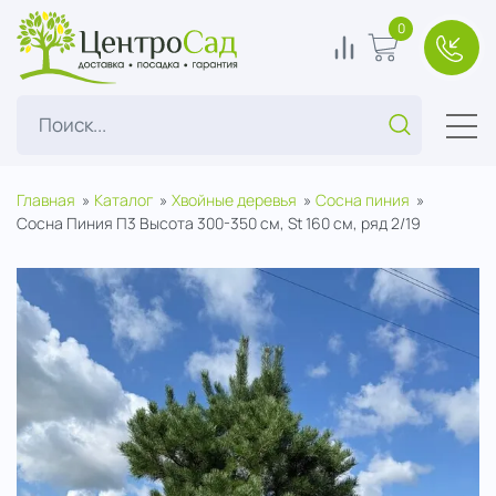
ЦентроСад
0
0
В корзину
+7(49
Поиск...
Главная
Каталог
Хвойные деревья
Сосна пиния
Сосна Пиния П3 Высота 300-350 см, St 160 см, ряд 2/19