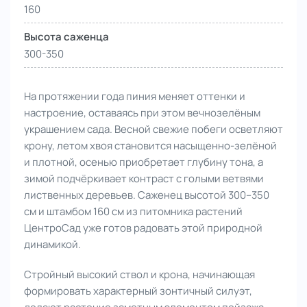
160
Высота саженца
300-350
На протяжении года пиния меняет оттенки и
настроение, оставаясь при этом вечнозелёным
украшением сада. Весной свежие побеги осветляют
крону, летом хвоя становится насыщенно-зелёной
и плотной, осенью приобретает глубину тона, а
зимой подчёркивает контраст с голыми ветвями
лиственных деревьев. Саженец высотой 300–350
см и штамбом 160 см из питомника растений
ЦентроСад уже готов радовать этой природной
динамикой.
Стройный высокий ствол и крона, начинающая
формировать характерный зонтичный силуэт,