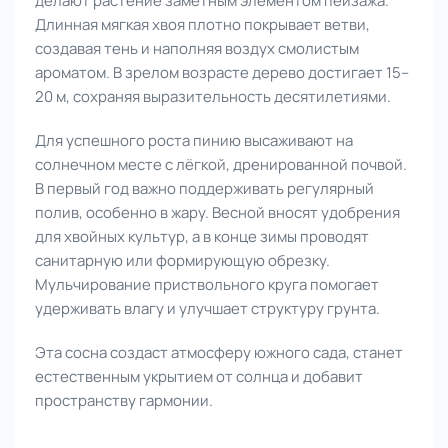
делают растение заметным элементом пейзажа.
Длинная мягкая хвоя плотно покрывает ветви,
создавая тень и наполняя воздух смолистым
ароматом. В зрелом возрасте дерево достигает 15–
20 м, сохраняя выразительность десятилетиями.
Для успешного роста пинию высаживают на
солнечном месте с лёгкой, дренированной почвой.
В первый год важно поддерживать регулярный
полив, особенно в жару. Весной вносят удобрения
для хвойных культур, а в конце зимы проводят
санитарную или формирующую обрезку.
Мульчирование приствольного круга помогает
удерживать влагу и улучшает структуру грунта.
Эта сосна создаст атмосферу южного сада, станет
естественным укрытием от солнца и добавит
пространству гармонии.