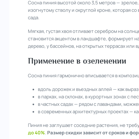
Сосна пиния высотой около 3,5 метров — зрелое,
изогнутому стволу и округлой кроне, которая с
сада.
Мягкая, густая хвоя отливает серебром на солнц
становится акцентом в ландшафте, формирует на
дерево, у бассейнов, на открытых террасах или в
Применение в озеленении
Сосна пиния гармонично вписывается в компози
вдоль дорожек и въездных аллей — как выра
в парках, на склонах, в курортных зонах с пе
в частных садах — рядом с лавандами, можж
в современных архитектурных проектах — ка
Пиния не заглушает соседние растения, не треб
до 40%
.
Размер скидки зависит от сроков и фо