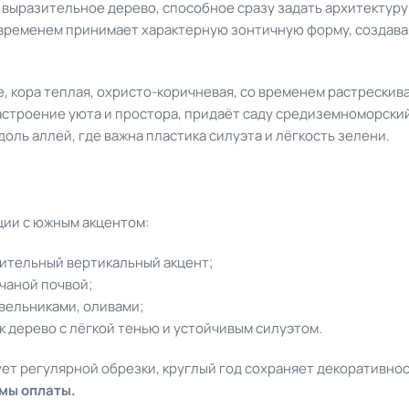
 выразительное дерево, способное сразу задать архитектуру
о временем принимает характерную зонтичную форму, создав
е, кора теплая, охристо-коричневая, со временем растрески
строение уюта и простора, придаёт саду средиземноморский
доль аллей, где важна пластика силуэта и лёгкость зелени.
ции с южным акцентом:
зительный вертикальный акцент;
счаной почвой;
евельниками, оливами;
к дерево с лёгкой тенью и устойчивым силуэтом.
ует регулярной обрезки, круглый год сохраняет декоративно
рмы оплаты.