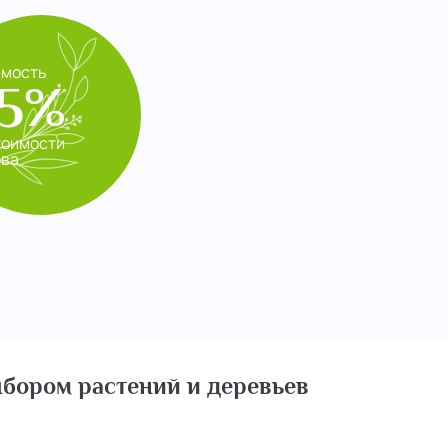
имость
5%
тоимости
ева
бором растений и деревьев