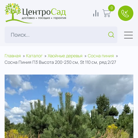
ЦентроСад
0
0
В корзину
+7(49
Поиск...
Главная
Каталог
Хвойные деревья
Сосна пиния
Сосна Пиния П3 Высота 200-230 см, St 110 см, ряд 2/27