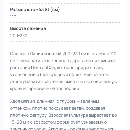
Размер штамба St (см)
110
Высота саженца
200-230
Саженец Пиния высотой 200–230 см и штамбом 110
см — декоративное хвойное дерево из питомника
растений ЦентроСад, которое придаёт саду
утончённый и благородный облик. Уже на этом
этапе развития растение имеет чётко очерченную
крону и гармоничные пропорции.
Хвоя мягкая, длинная, с глубоким зелёным
оттенком, плотно покрывает ветви, создавая
плотную фактуру. Взрослая культура вырастает до
15–20 м и с возрастом формирует узнаваемую
зонтичную крону. Агрономы рекомендуют сажать