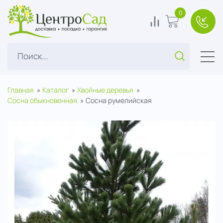
ЦентроСад
0
0
В корзину
+7(49
Поиск...
Главная
Каталог
Хвойные деревья
Сосна обыкновенная
Сосна румелийская