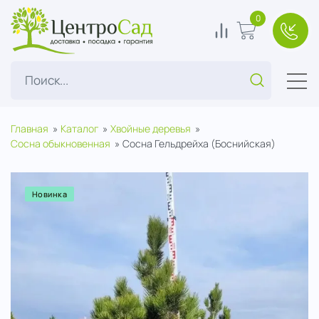
ЦентроСад
0
0
В корзину
+7(49
Поиск...
Главная
Каталог
Хвойные деревья
Сосна обыкновенная
Сосна Гельдрейха (Боснийская)
Новинка