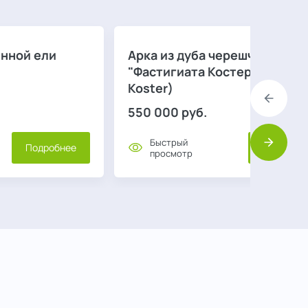
енной ели
Арка из дуба черешчатого
"Фастигиата Костер" (Fastigi
Koster)
Назад
550 000
руб.
Быстрый
Вперед
Подробнее
Подробне
просмотр