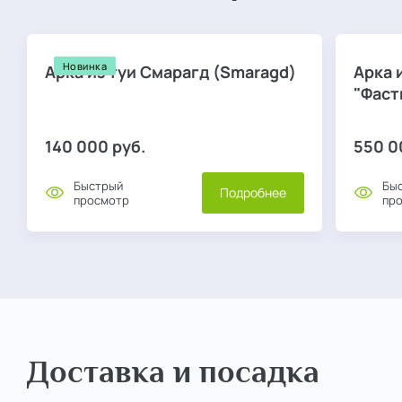
Новинка
Арка из туи Смарагд (Smaragd)
Арка 
"Фаст
140 000
руб.
550 0
Быстрый
Бы
Подробнее
просмотр
пр
Доставка и посадка