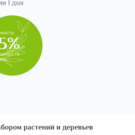
и 1 дня
имость
5%
тоимости
ева
бором растений и деревьев