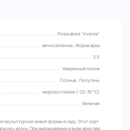
Picea abies "Inversa"
вечнозеленое , Форма арка
2.5
Умеренный полив
Солнце , Полутень
морозостойкие (−25-35 °С)
Зеленая
я скульптурной живой формы в саду. Этот сорт
ющую» крону. При выращивании в виде арки два