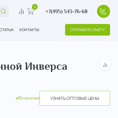
0
+7(495) 543-76-68
Поиск...
0
В корзину
+7(495
СТАТЬИ
КОНТАКТЫ
ОТПРАВИТЬ СМЕТУ
нной Инверса
В сра
В наличии
УЗНАТЬ ОПТОВЫЕ ЦЕНЫ