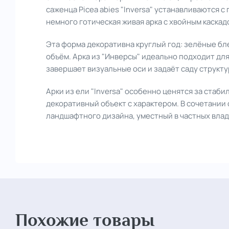
саженца Picea abies "Inversa" устанавливаются 
немного готическая живая арка с хвойным каскад
Эта форма декоративна круглый год: зелёные бл
объём. Арка из "Инверсы" идеально подходит для
завершает визуальные оси и задаёт саду структу
Арки из ели "Inversa" особенно ценятся за стаби
декоративный объект с характером. В сочетании
ландшафтного дизайна, уместный в частных вла
Похожие товары