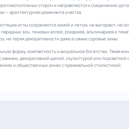
с противоположных сторон и направляются к соединению дугой
ом — архитектурная доминанта участка.
естящие иглы сохраняются зимой и летом, не выгорают, не о
 парадных зон, теневых аллей, рокариев, альпинариев и тема
ру, не теряя декоративности даже в самые суровые зимы.
льную форму, компактность и визуальное богатство. Такая кон
 с камнем, декоративной щепой, скульптурой или подсветкой
дениях и общественных зонах с премиальной стилистикой.