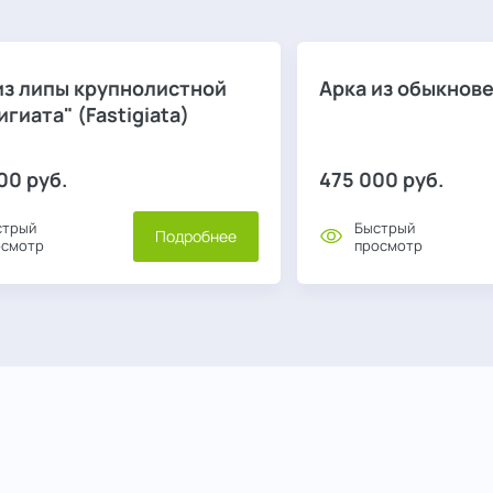
из липы крупнолистной
Арка из обыкнов
игиата" (Fastigiata)
00
руб.
475 000
руб.
стрый
Быстрый
Подробнее
осмотр
просмотр