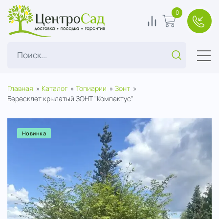
ЦентроСад
0
0
В корзину
+7(49
Поиск...
Главная
Каталог
Топиарии
Зонт
Бересклет крылатый ЗОНТ "Компактус"
Новинка