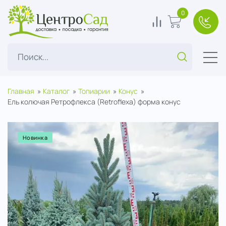
ЦентроСад
0
0
В корзину
+7(49
Поиск...
Главная
Каталог
Топиарии
Конус
Ель колючая Ретрофлекса (Retroflexa) форма конус
Новинка