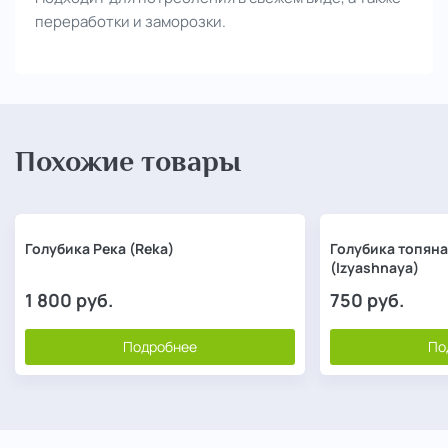
переработки и заморозки.
Похожие товары
Голубика Река (Reka)
Голубика топян
(Izyashnaya)
1 800
руб.
750
руб.
Подробнее
По