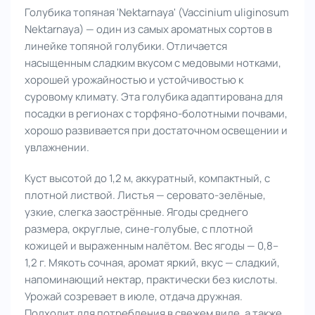
Голубика топяная 'Nektarnaya' (Vaccinium uliginosum
Nektarnaya) — один из самых ароматных сортов в
линейке топяной голубики. Отличается
насыщенным сладким вкусом с медовыми нотками,
хорошей урожайностью и устойчивостью к
суровому климату. Эта голубика адаптирована для
посадки в регионах с торфяно-болотными почвами,
хорошо развивается при достаточном освещении и
увлажнении.
Куст высотой до 1,2 м, аккуратный, компактный, с
плотной листвой. Листья — серовато-зелёные,
узкие, слегка заострённые. Ягоды среднего
размера, округлые, сине-голубые, с плотной
кожицей и выраженным налётом. Вес ягоды — 0,8–
1,2 г. Мякоть сочная, аромат яркий, вкус — сладкий,
напоминающий нектар, практически без кислоты.
Урожай созревает в июле, отдача дружная.
Подходит для потребления в свежем виде, а также