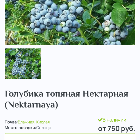
..
Голубика топяная Нектарная
(Nektarnaya)
В наличии
Почва:
Влажная, Кислая
от 750
руб.
Место посадки:
Солнце