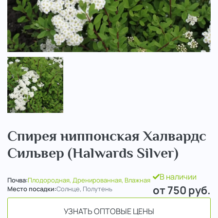
..
Спирея ниппонская Халвардс
Сильвер (Halwards Silver)
В наличии
Почва:
Плодородная, Дренированная, Влажная
от 750
руб.
Место посадки:
Солнце, Полутень
УЗНАТЬ ОПТОВЫЕ ЦЕНЫ