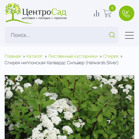
ЦентроСад
0
0
В корзину
+7(49
Поиск...
Главная
Каталог
Лиственные кустарники
Спирея
Спирея ниппонская Халвардс Сильвер (Halwards Silver)