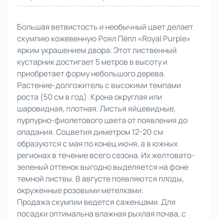
Большая ветвистость и необычный цвет делает
скумпию кожевенную Роял Пёпл «Royal Purple»
ярким украшением двора. Этот лиственный
кустарник достигает 5 метров в высоту и
приобретает форму небольшого дерева.
Растение-долгожитель с высокими темпами
роста (50 см в год). Крона округлая или
шаровидная, плотная. Листья яйцевидные,
пурпурно-фиолетового цвета от появления до
опадания. Соцветия диметром 12-20 см
образуются с мая по конец июня, а в южных
регионах в течение всего сезона. Их желтовато-
зеленый оттенок выгодно выделяется на фоне
темной листвы. В августе появляются плоды,
окруженные розовыми метелками.
Продажа скумпии ведется саженцами. Для
посадки оптимальна влажная рыхлая почва, с