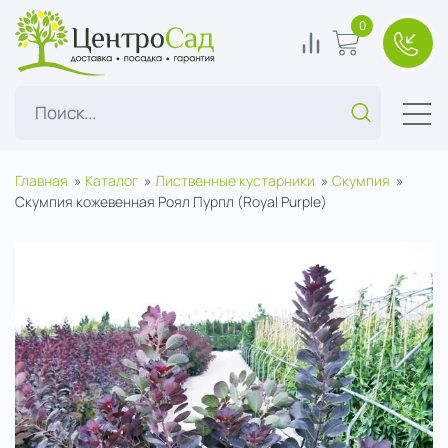
ЦентроСад
0
0
В корзину
+7(49
Поиск...
Главная
Каталог
Лиственные кустарники
Скумпия
Скумпия кожевенная Роял Пурпл (Royal Purple)