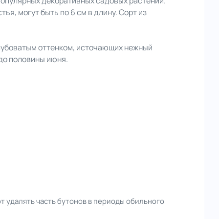
 популярных декоративных садовых растений.
я, могут быть по 6 см в длину. Сорт из
олубоватым оттенком, источающих нежный
 до половины июня.
ют удалять часть бутонов в периоды обильного