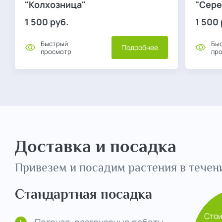
"Колхозница"
"Сере
1 500
руб.
1 500
Быстрый
Бы
Подробнее
просмотр
пр
Доставка и посадка
Привезем и посадим растения в течени
Стандартная посадка
Сто
Погрузо-разгрузочые работы