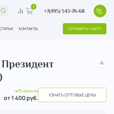
0
+7(495) 543-76-68
Поиск...
0
В корзину
+7(495
СТАТЬИ
КОНТАКТЫ
ОТПРАВИТЬ СМЕТУ
 Президент
В сра
)
В наличии
УЗНАТЬ ОПТОВЫЕ ЦЕНЫ
от 1 400
руб.