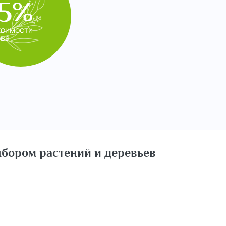
5%
тоимости
ева
бором растений и деревьев