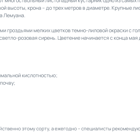
тот многоствольный листопадный кустарник одно из самых
 высоты, крона – до трех метров в диаметре. Крупные листь
а Лемуана.
ыми гроздьями мелких цветков темно-лиловой окраски с г
и светло-розовая сирень. Цветение начинается с конца мая
нимальной кислотностью;
почву;
войственно этому сорту, а ежегодно – специалисты рекоменду