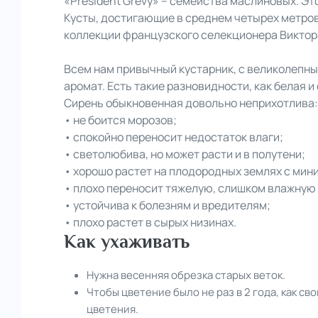
«President Grevy» – семейства маслиновых. Э
Кусты, достигающие в среднем четырех метровой
коллекции французского селекционера Виктор
Всем нам привычный кустарник, с великолепн
аромат. Есть такие разновидности, как белая 
Сирень обыкновенная довольно неприхотлива:
• не боится морозов;
• спокойно переносит недостаток влаги;
• светолюбива, но может расти и в полутени;
• хорошо растет на плодородных землях с ми
• плохо переносит тяжелую, слишком влажную 
• устойчива к болезням и вредителям;
• плохо растет в сырых низинах.
Как ухаживать
Нужна весенняя обрезка старых веток.
Чтобы цветение было не раз в 2 года, как с
цветения.