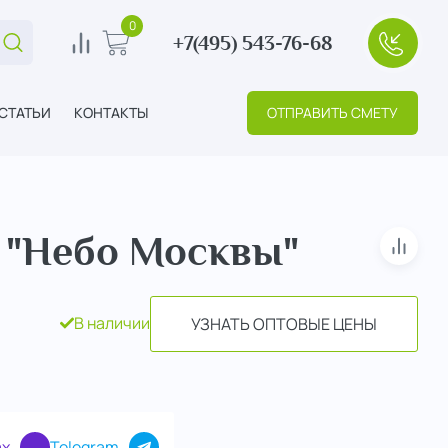
0
+7(495) 543-76-68
Поиск...
0
В корзину
+7(495
СТАТЬИ
КОНТАКТЫ
ОТПРАВИТЬ СМЕТУ
 "Небо Москвы"
В сра
В наличии
УЗНАТЬ ОПТОВЫЕ ЦЕНЫ
x
Telegram