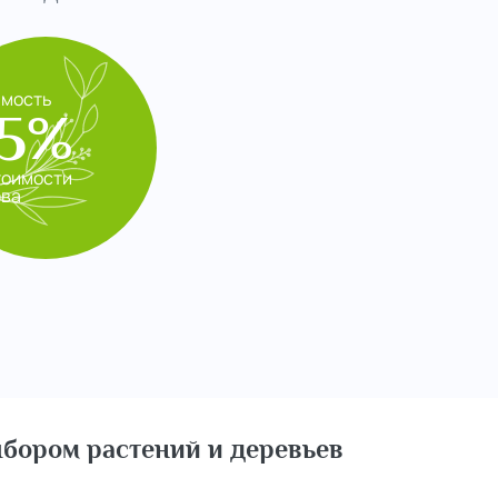
имость
5%
тоимости
ева
бором растений и деревьев