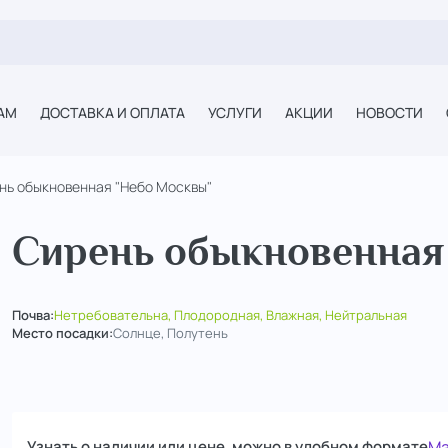
АМ
ДОСТАВКА И ОПЛАТА
УСЛУГИ
АКЦИИ
НОВОСТИ
нь обыкновенная "Небо Москвы"
Сирень обыкновенная
Почва:
Нетребовательна, Плодородная, Влажная, Нейтральная
Место посадки:
Солнце, Полутень
Узнать о наличии или цене, можно в удобном формате
Ma