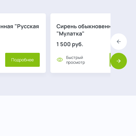
нная "Русская
Сирень обыкновенная
"Мулатка"
1 500
руб.
Назад
Быстрый
Подробнее
Подробне
просмотр
Вперед