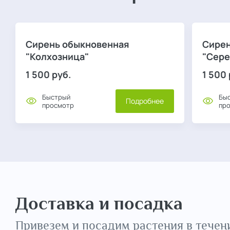
Сирень обыкновенная
Сирен
"Колхозница"
"Сере
1 500
руб.
1 500
Быстрый
Бы
Подробнее
просмотр
пр
Доставка и посадка
Привезем и посадим растения в течени