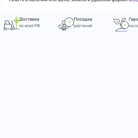
Доставка
Посадка
Гар
по всей РФ
растений
на с