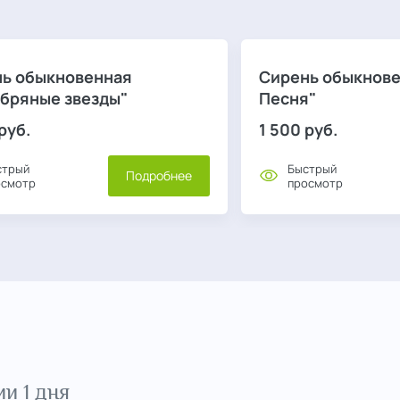
ь обыкновенная
Сирень обыкнове
бряные звезды"
Песня"
руб.
1 500
руб.
стрый
Быстрый
Подробнее
осмотр
просмотр
и 1 дня