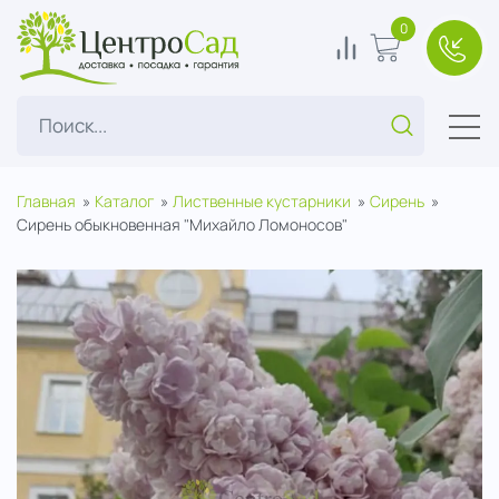
ЦентроСад
0
0
В корзину
+7(49
Поиск...
Главная
Каталог
Лиственные кустарники
Сирень
Сирень обыкновенная "Михайло Ломоносов"