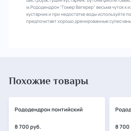
Быстрорастущий кустарник. Бутоны фиолетовые, 
м.Рододендрон "Гомер Ватерер" весьма чуток к 
кустарник и при недостатке воды используйте п
предпочитает хорошо дренированные супесчаны
Похожие товары
Рододендрон понтийский
Родод
8 700
руб.
8 700