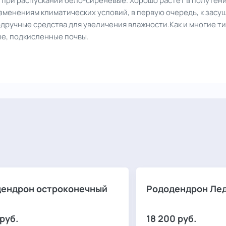
при распускании бело-сиреневые. Хорошо растет в полутени
изменениям климатических условий, в первую очередь, к засу
одручные средства для увеличения влажности.Как и многие т
е, подкисленные почвы.
ендрон остроконечный
Рододендрон Ле
руб.
18 200
руб.