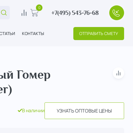
0
+7(495) 543-76-68
Поиск...
0
В корзину
+7(495
СТАТЬИ
КОНТАКТЫ
ОТПРАВИТЬ СМЕТУ
ый Гомер
В сра
r)
В наличии
УЗНАТЬ ОПТОВЫЕ ЦЕНЫ