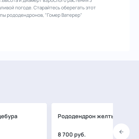
.Высота и диамерт взрослого растения 3
шливой погоде. Старайтесь оберегать этот
ипы рододендронов, "Гомер Ватерер"
дебура
Рододендрон желтый
8 700
руб.
Назад