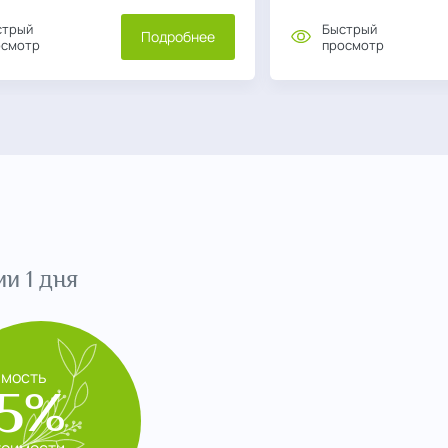
стрый
Быстрый
Подробнее
осмотр
просмотр
и 1 дня
имость
5%