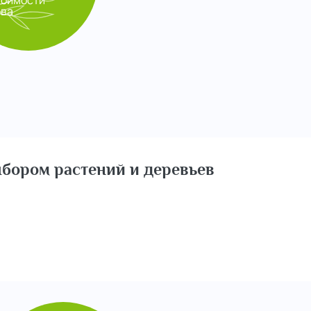
тоимости
ева
бором растений и деревьев