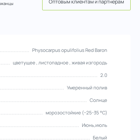
Оптовым клиентам и партнерам
ажанцы
Physocarpus opulifolius Red Baron
цветущее , листопадное , живая изгородь
2.0
Умеренный полив
Солнце
морозостойкие (−25-35 °С)
Июнь,июль
Белый