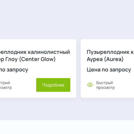
еплодник калинолистный
Пузыреплодник 
р Глоу (Center Glow)
Ауреа (Aurea)
по запросу
Цена по запросу
стрый
Быстрый
Подробнее
осмотр
просмотр