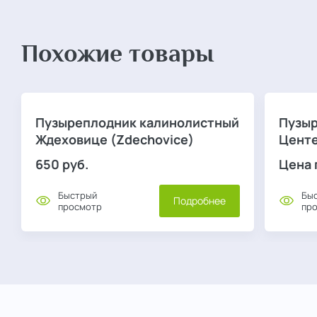
Похожие товары
Пузыреплодник калинолистный
Пузыр
Ждеховице (Zdechovice)
Центе
650
руб.
Цена 
Быстрый
Бы
Подробнее
просмотр
пр