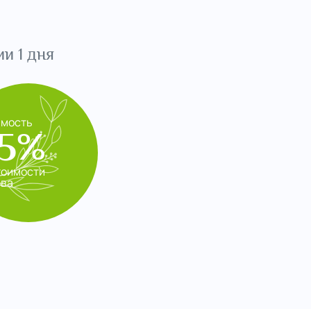
и 1 дня
имость
5%
тоимости
ева