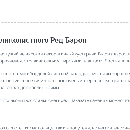
линолистного Ред Барон
растущий не высокий декоративный кустарник.
Высота взросл
коричневая, отслаивающаяся широкими пластами.
Листья паль
 ценен темно-бордовой листвой, молодые листья яко-оранже
-розовыми соцветиями, которые очень интересно смотрятся н
на ветвях до середины зимы.
т полакомиться стайки снегирей.
Заказать саженцы можно п
шо растет как на солнце, так и в полутени, но чем интенси