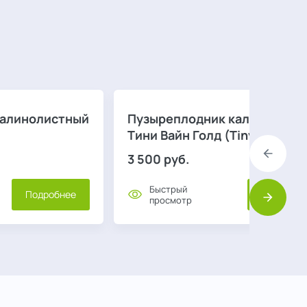
калинолистный
Пузыреплодник калинолист
Тини Вайн Голд (Tiny Wine Go
3 500
руб.
Назад
Быстрый
Подробнее
Подробне
просмотр
Вперед