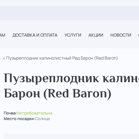
АМ
ДОСТАВКА И ОПЛАТА
УСЛУГИ
АКЦИИ
НОВОСТИ
к
Пузыреплодник калинолистный Ред Барон (Red Baron)
Пузыреплодник калин
Барон (Red Baron)
Почва:
Нетребовательна
Место посадки:
Солнце