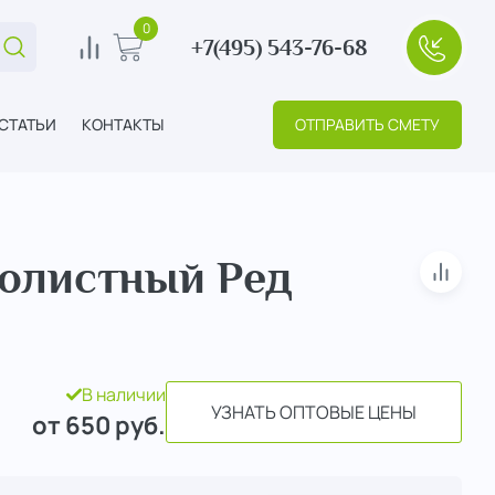
0
+7(495) 543-76-68
Поиск...
0
В корзину
+7(495
СТАТЬИ
КОНТАКТЫ
ОТПРАВИТЬ СМЕТУ
олистный Ред
В сра
В наличии
УЗНАТЬ ОПТОВЫЕ ЦЕНЫ
от 650
руб.