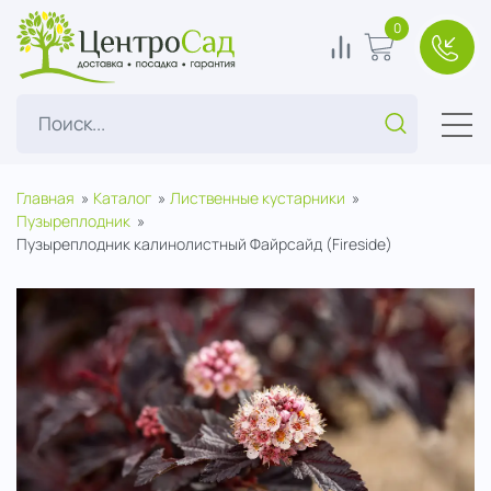
ЦентроСад
0
0
В корзину
+7(49
Поиск...
Главная
Каталог
Лиственные кустарники
Пузыреплодник
Пузыреплодник калинолистный Файрсайд (Fireside)