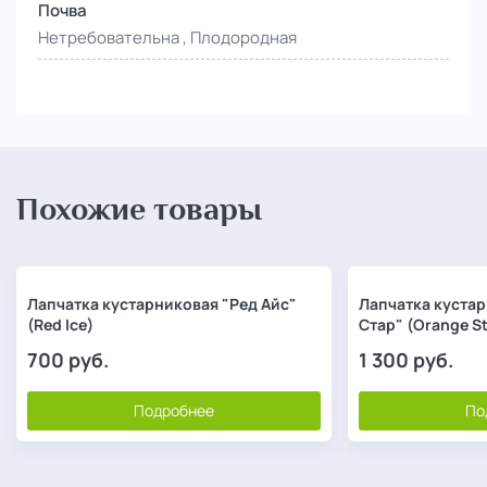
Почва
Нетребовательна , Плодородная
Похожие товары
Лапчатка кустарниковая "Ред Айс"
Лапчатка куста
(Red Ice)
Стар" (Orange St
700
руб.
1 300
руб.
Подробнее
По