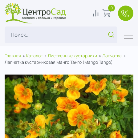
ЦентроСад
0
0
В корзину
+7(49
Поиск...
Главная
Каталог
Лиственные кустарники
Лапчатка
Лапчатка кустарниковая Манго Танго (Mango Tango)