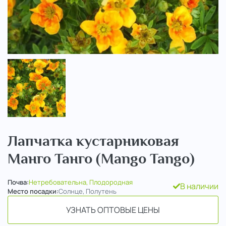
..
Лапчатка кустарниковая
Манго Танго (Mango Tango)
Почва:
Нетребовательна, Плодородная
В наличии
Место посадки:
Солнце, Полутень
УЗНАТЬ ОПТОВЫЕ ЦЕНЫ