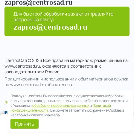
zapros@centrosad.ru
Для быстрой обработки заявки отправляйте
запросы на почту:
zapros@centrosad.ru
ЦентроСад © 2026 Все права на материалы, размещенные на
www.centrosad.ru, охраняются в соответствии с
законодательством России.
При цитировании и использовании любых материалов ссылка
на www.centrosad.ru обязательна.
Продолжая посещение сайта , вы соглашаетесь на обработку
Пользуясь сайтом, Вы соглашаетесь с осуществлением обработки
пользовательских данных с использованием Cookies в соответствии
персональных данных
с Условиями
обработки персональных данных
и
Политикой
конфиденциальности.
. Вы можете запретить сохранение Cookies в
настройках своего браузера.
0
Принять
Telegram
Смета
Меню
Корзина
Позвонить