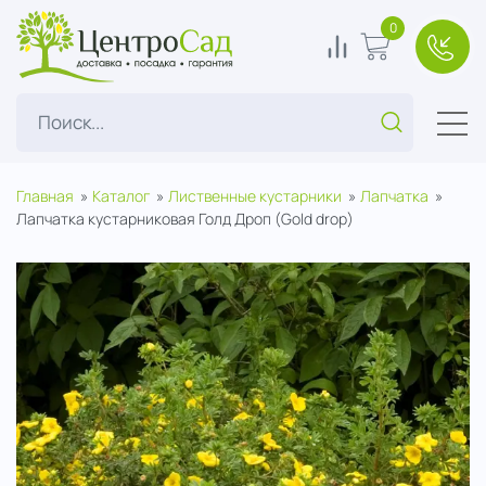
ЦентроСад
0
0
В корзину
+7(49
Поиск...
Главная
Каталог
Лиственные кустарники
Лапчатка
Лапчатка кустарниковая Голд Дроп (Gold drop)