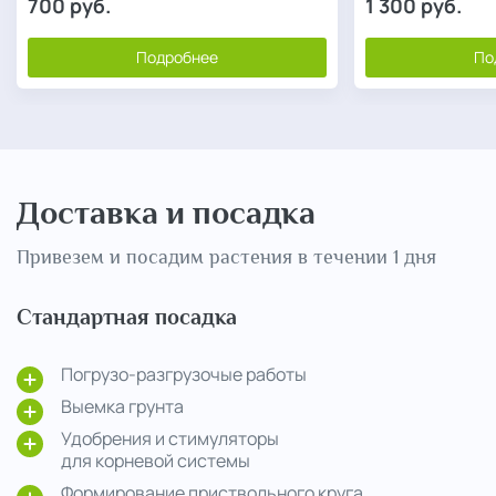
700
руб.
1 300
руб.
Подробнее
По
Доставка и посадка
Привезем и посадим растения в течении 1 дня
Стандартная посадка
Погрузо-разгрузочые работы
Выемка грунта
Удобрения и стимуляторы
для корневой системы
Формирование приствольного круга