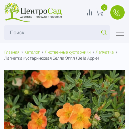
ЦентроСад
0
0
В корзину
+7(49
Поиск...
Главная
Каталог
Лиственные кустарники
Лапчатка
Лапчатка кустарниковая Белла Эппл (Bella Apple)