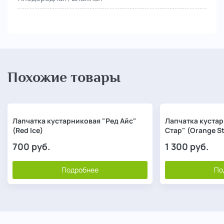
Похожие товары
Лапчатка кустарниковая "Ред Айс"
Лапчатка куста
(Red Ice)
Стар" (Orange St
700
руб.
1 300
руб.
Подробнее
По