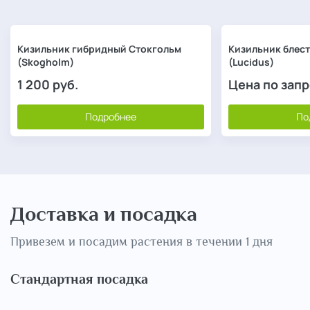
Кизильник гибридный Стокгольм
Кизильник блес
(Skogholm)
(Lucidus)
1 200
руб.
Цена по зап
Подробнее
По
Доставка и посадка
Привезем и посадим растения в течении 1 дня
Стандартная посадка