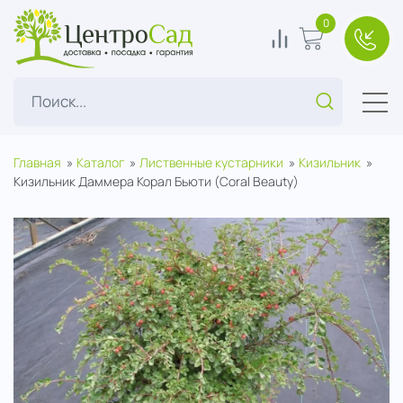
ЦентроСад
0
0
В корзину
+7(49
Поиск...
Главная
Каталог
Лиственные кустарники
Кизильник
Кизильник Даммера Корал Бьюти (Coral Beauty)