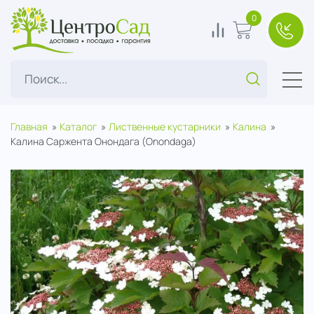
ЦентроСад
0
0
В корзину
+7(49
Поиск...
Главная
Каталог
Лиственные кустарники
Калина
Калина Саржента Онондага (Onondaga)