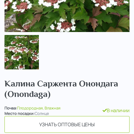
..
Калина Саржента Онондага
(Onondaga)
Почва:
Плодородная, Влажная
В наличии
Место посадки:
Солнце
УЗНАТЬ ОПТОВЫЕ ЦЕНЫ