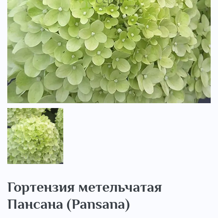
..
Гортензия метельчатая
Пансана (Pansana)