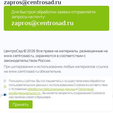
zapros@centrosad.ru
Для быстрой обработки заявки отправляйте
запросы на почту:
zapros@centrosad.ru
ЦентроСад © 2026 Все права на материалы, размещенные на
www.centrosad.ru, охраняются в соответствии с
законодательством России.
При цитировании и использовании любых материалов ссылка
на www.centrosad.ru обязательна.
Продолжая посещение сайта , вы соглашаетесь на обработку
Пользуясь сайтом, Вы соглашаетесь с осуществлением обработки
пользовательских данных с использованием Cookies в соответствии
персональных данных
с Условиями
обработки персональных данных
и
Политикой
конфиденциальности.
. Вы можете запретить сохранение Cookies в
настройках своего браузера.
0
Принять
Telegram
Смета
Меню
Корзина
Позвонить