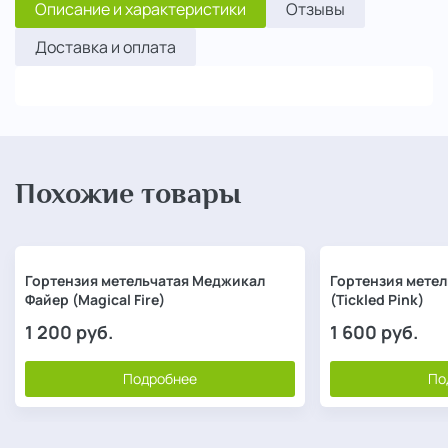
Описание и характеристики
Отзывы
Доставка и оплата
Похожие товары
Гортензия метельчатая Меджикал
Гортензия метел
Файер (Magical Fire)
(Tickled Pink)
1 200
руб.
1 600
руб.
Подробнее
По