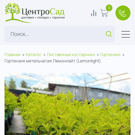
ЦентроСад
0
0
В корзину
+7(49
Поиск...
Главная
Каталог
Лиственные кустарники
Гортензия
Гортензия метельчатая Лемонлайт (Lemonlight)