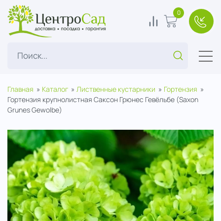
ЦентроСад
0
0
В корзину
+7(49
Поиск...
Главная
Каталог
Лиственные кустарники
Гортензия
Гортензия крупнолистная Саксон Грюнес Гевёльбе (Saxon
Grunes Gewolbe)