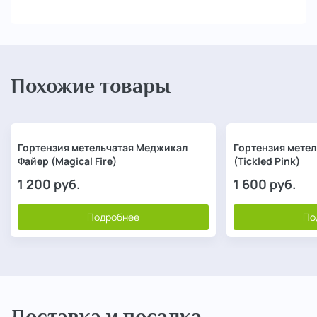
Похожие товары
Гортензия метельчатая Меджикал
Гортензия метел
Файер (Magical Fire)
(Tickled Pink)
1 200
руб.
1 600
руб.
Подробнее
По
Доставка и посадка