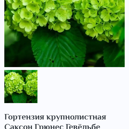
..
Гортензия крупнолистная
Саксон Грюнес Гевёльбе