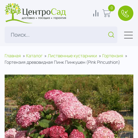
ЦентроСад
0
0
В корзину
+7(49
Поиск...
Главная
Каталог
Лиственные кустарники
Гортензия
Гортензия древовидная Пинк Пинкушен (Pink Pincushion)