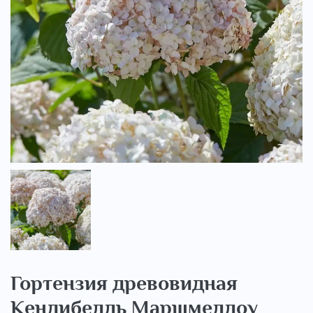
..
Гортензия древовидная
Кендибелль Маршмеллоу