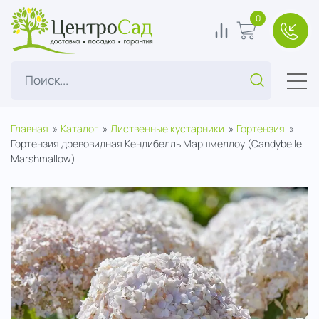
ЦентроСад
0
0
В корзину
+7(49
Поиск...
Главная
Каталог
Лиственные кустарники
Гортензия
Гортензия древовидная Кендибелль Маршмеллоу (Candybelle
Marshmallow)