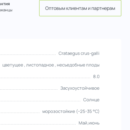
антия
Оптовым клиентам и партнерам
ажанцы
Crataegus crus-galli
цветущее , листопадное , несъедобные плоды
8.0
Засухоустойчивое
Солнце
морозостойкие (−25-35 °С)
Май,июнь