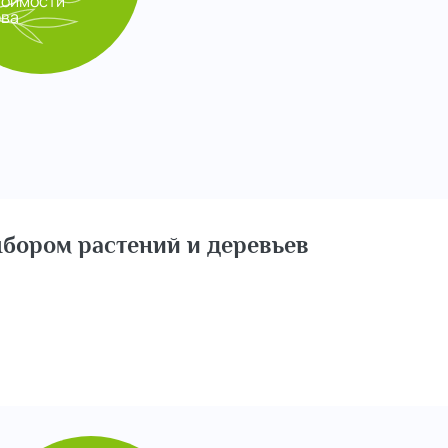
тоимости
ева
бором растений и деревьев