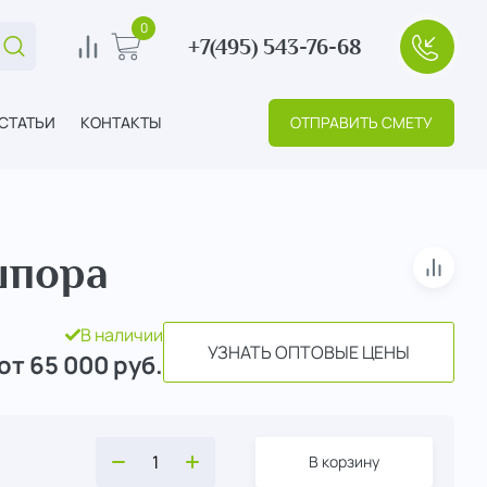
0
+7(495) 543-76-68
Поиск...
0
В корзину
+7(495
СТАТЬИ
КОНТАКТЫ
ОТПРАВИТЬ СМЕТУ
шпора
В сра
В наличии
УЗНАТЬ ОПТОВЫЕ ЦЕНЫ
от 65 000
руб.
В корзину