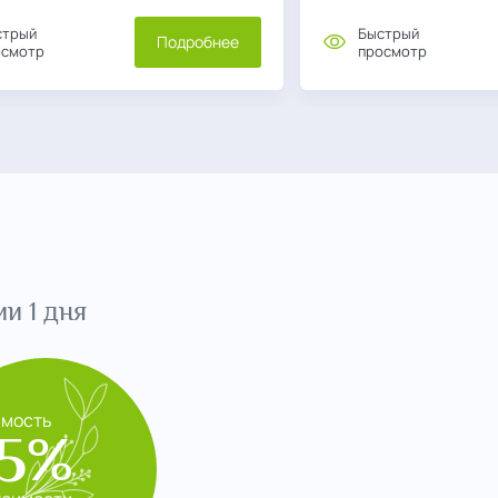
стрый
Быстрый
Подробнее
осмотр
просмотр
и 1 дня
имость
5%