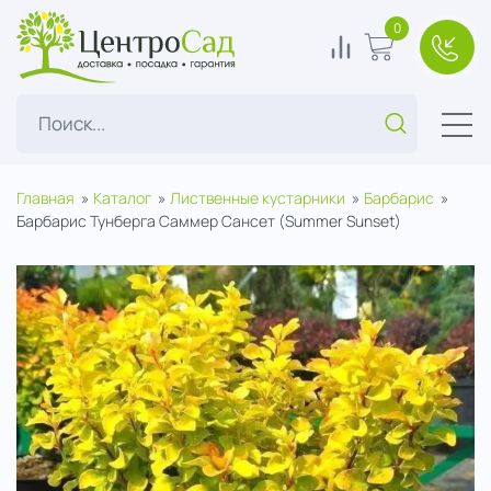
ЦентроСад
0
0
В корзину
+7(49
Поиск...
Главная
Каталог
Лиственные кустарники
Барбарис
Барбарис Тунберга Саммер Сансет (Summer Sunset)