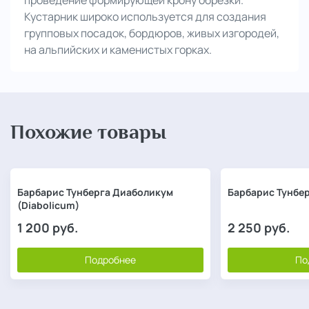
Кустарник широко используется для создания
групповых посадок, бордюров, живых изгородей,
на альпийских и каменистых горках.
Похожие товары
Барбарис Тунберга Диаболикум
Барбарис Тунбер
(Diabolicum)
1 200
руб.
2 250
руб.
Подробнее
По