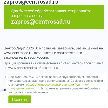
zapros@centrosad.ru
Для быстрой обработки заявки отправляйте
запросы на почту:
zapros@centrosad.ru
ЦентроСад © 2026 Все права на материалы, размещенные на
www.centrosad.ru, охраняются в соответствии с
законодательством России.
При цитировании и использовании любых материалов ссылка
на www.centrosad.ru обязательна.
Продолжая посещение сайта , вы соглашаетесь на обработку
Пользуясь сайтом, Вы соглашаетесь с осуществлением обработки
пользовательских данных с использованием Cookies в соответствии
персональных данных
с Условиями
обработки персональных данных
и
Политикой
конфиденциальности.
. Вы можете запретить сохранение Cookies в
настройках своего браузера.
0
Принять
Telegram
Смета
Меню
Корзина
Позвонить