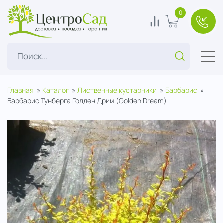
ЦентроСад
0
0
В корзину
+7(49
Поиск...
Главная
Каталог
Лиственные кустарники
Барбарис
Барбарис Тунберга Голден Дрим (Golden Dream)