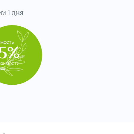
и 1 дня
имость
5%
тоимости
ева