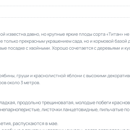
й известна давно, но крупные яркие плоды сорта «Титан» не
е только прекрасным украшением сада, но и кормовой базой 
е посадке с хвойными. Хорошо сочетается с деревьями и ку
рябины, груши и краснолистной яблони с высокими декорати
ов около 3 метров.
гладкая, продольно трещиноватая, молодые побеги красно
 непарноперистые, листочки ланцетовидные, пильчатые по
етия, распускаются в мае.