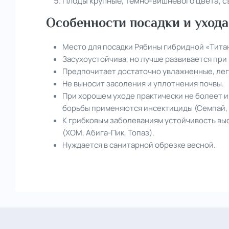
Плоды крупные, темно-вишневого цвета, с
Особенности посадки и уход
Место для посадки Рябины гибридной «Тита
Засухоустойчива, но лучше развивается при
Предпочитает достаточно увлажненные, лег
Не выносит засоления и уплотнения почвы.
При хорошем уходе практически не болеет и
борьбы применяются инсектициды (Семпай, 
К грибковым заболеваниям устойчивость вы
(ХОМ, Абига-Пик, Топаз).
Нуждается в санитарной обрезке весной.