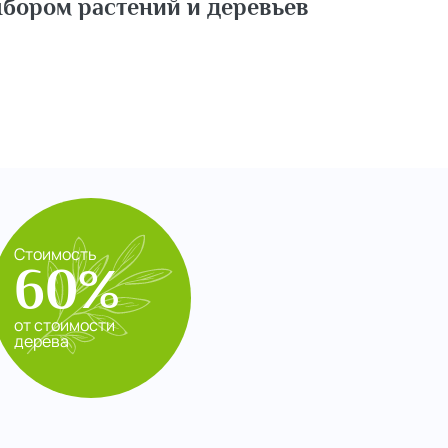
бором растений и деревьев
Стоимость
60%
от стоимости
дерева