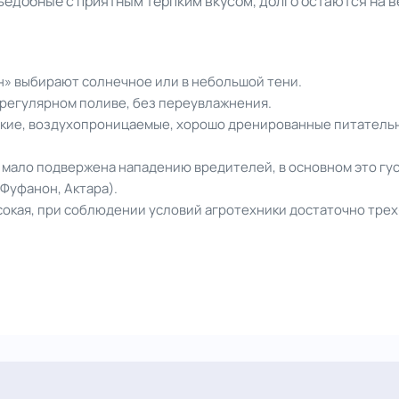
ъедобные с приятным терпким вкусом, долго остаются на в
а
н» выбирают солнечное или в небольшой тени.
 регулярном поливе, без переувлажнения.
кие, воздухопроницаемые, хорошо дренированные питательн
 мало подвержена нападению вредителей, в основном это гус
Фуфанон, Актара).
сокая, при соблюдении условий агротехники достаточно трех