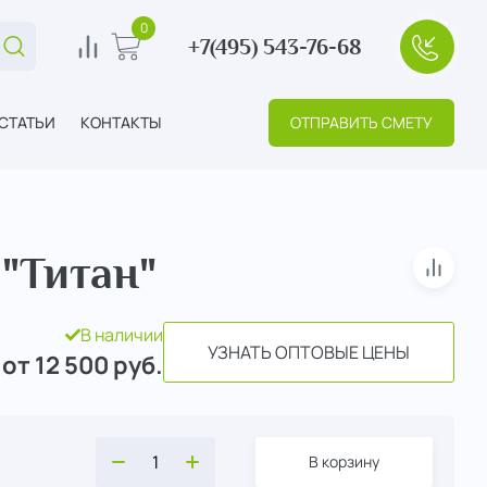
0
+7(495) 543-76-68
Поиск...
0
В корзину
+7(495
СТАТЬИ
КОНТАКТЫ
ОТПРАВИТЬ СМЕТУ
"Титан"
В сра
В наличии
УЗНАТЬ ОПТОВЫЕ ЦЕНЫ
от 12 500
руб.
В корзину