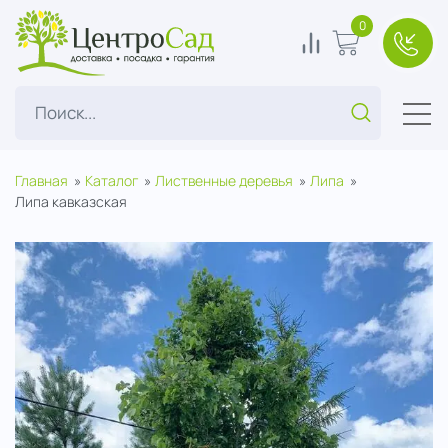
ЦентроСад
0
0
В корзину
+7(49
Поиск...
Главная
Каталог
Лиственные деревья
Липа
Липа кавказская