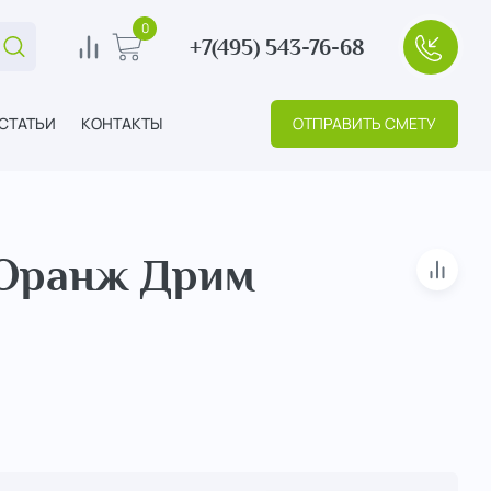
0
+7(495) 543-76-68
Поиск...
0
В корзину
+7(495
СТАТЬИ
КОНТАКТЫ
ОТПРАВИТЬ СМЕТУ
 Оранж Дрим
В сра