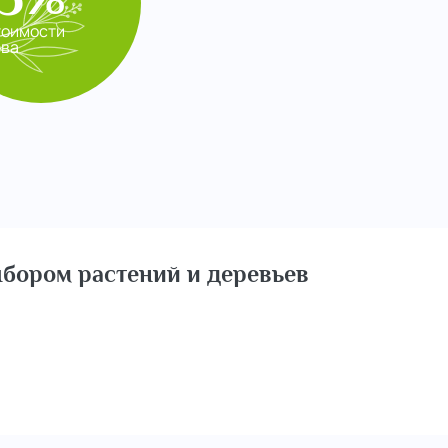
тоимости
ева
бором растений и деревьев