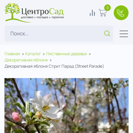
ЦентроСад
0
0
В корзину
+7(49
Поиск...
Главная
Каталог
Лиственные деревья
Декоративная яблоня
Декоративная яблоня Стрит Парад (Street Parade)