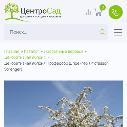
ЦентроСад
0
0
В корзину
+7(49
Поиск...
Главная
Каталог
Лиственные деревья
Декоративная яблоня
Декоративная яблоня Профессор Шпренгер (Professor
Sprenger)