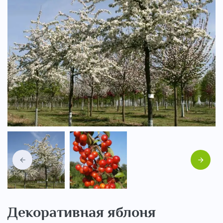
..
Назад
Вперед
Декоративная яблоня