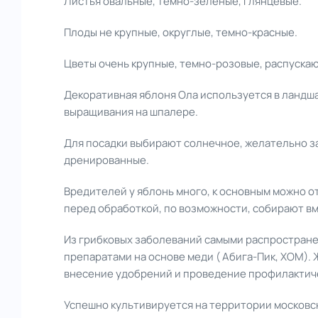
Листья овальные, темно-зеленые, глянцевые.
Плоды не крупные, округлые, темно-красные.
Цветы очень крупные, темно-розовые, распускаю
Декоративная яблоня Ола используется в ландша
выращивания на шпалере.
Для посадки выбирают солнечное, желательно з
дренированные.
Вредителей у яблонь много, к основным можно о
перед обработкой, по возможности, собирают вм
Из грибковых заболеваний самыми распростране
препаратами на основе меди ( Абига-Пик, ХОМ).
внесение удобрений и проведение профилактиче
Успешно культивируется на территории московск