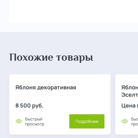
Похожие товары
Яблоня декоративная
Яблон
Эселт
8 500
руб.
Цена 
Быстрый
Бы
Подробнее
просмотр
пр