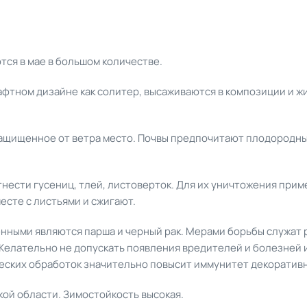
тся в мае в большом количестве.
фтном дизайне как солитер, высаживаются в композиции и жи
ащищенное от ветра место. Почвы предпочитают плодородны
тнести гусениц, тлей, листоверток. Для их уничтожения пр
есте с листьями и сжигают.
нными являются парша и черный рак. Мерами борьбы служат
 Желательно не допускать появления вредителей и болезней 
ских обработок значительно повысит иммунитет декоративн
ой области. Зимостойкость высокая.