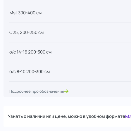
Mst 300-400 см
С25, 200-250 см
о/с 14-16 200-300 см
о/с 8-10 200-300 см
о/с 10-12 200-300 см
Подробнее про обозначения
о/с 12-14 200-300 см
Узнать о наличии или цене, можно в удобном формате
Ma
С7,5