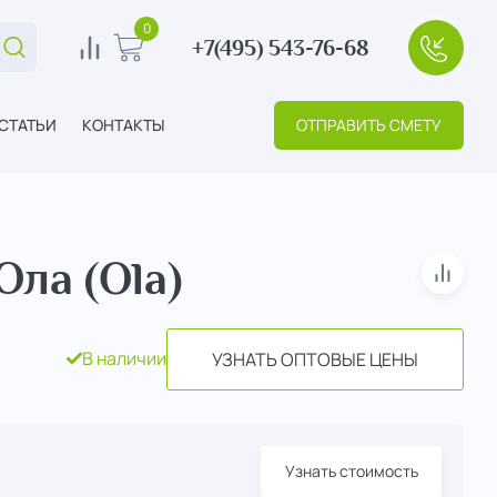
0
+7(495) 543-76-68
Поиск...
0
В корзину
+7(495
СТАТЬИ
КОНТАКТЫ
ОТПРАВИТЬ СМЕТУ
ла (Ola)
В сра
В наличии
УЗНАТЬ ОПТОВЫЕ ЦЕНЫ
Узнать стоимость