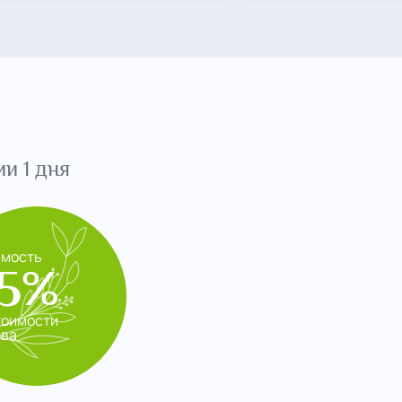
и 1 дня
имость
5%
тоимости
ева